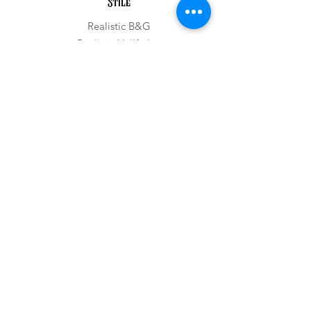
Stile
Realistic B&G
Realistic Vollfarbe
Portrait
Whipshading
Cover Up