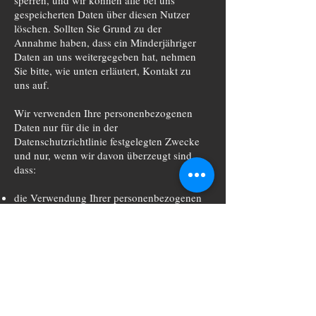
sperren, und wir können alle bei uns
gespeicherten Daten über diesen Nutzer
löschen. Sollten Sie Grund zu der
Annahme haben, dass ein Minderjähriger
Daten an uns weitergegeben hat, nehmen
Sie bitte, wie unten erläutert, Kontakt zu
uns auf.
Wir verwenden Ihre personenbezogenen
Daten nur für die in der
Datenschutzrichtlinie festgelegten Zwecke
und nur, wenn wir davon überzeugt sind,
dass:
die Verwendung Ihrer personenbezogenen
Daten erforderlich ist, um einen Vertrag zu
erfüllen oder zu schließen (z. B. um Ihnen
die Dienste selbst oder Kundenbetreuung
bzw. technischen Support bereitzustellen);
die Verwendung Ihrer personenbezogenen
Daten notwendig ist, um entsprechenden
rechtlichen oder behördlichen
Verpflichtungen nachzukommen, oder